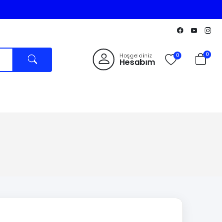
0
Hoşgeldiniz
0
Hesabım