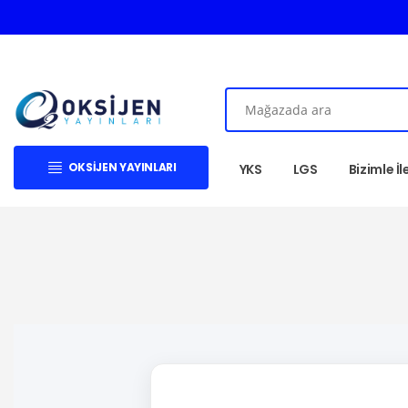
OKSIJEN YAYINLARI
YKS
LGS
Bizimle İ