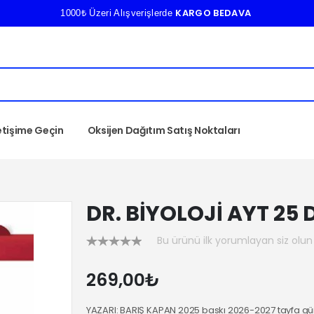
KARGO BEDAVA
1000₺ Üzeri Alışverişlerde
letişime Geçin
Oksijen Dağıtım Satış Noktaları
DR. BİYOLOJİ AYT 25
Bu ürünü ilk yorumlayan siz olun
269,00₺
YAZARI: BARIŞ KAPAN 2025 baskı 2026-2027 tayfa gün