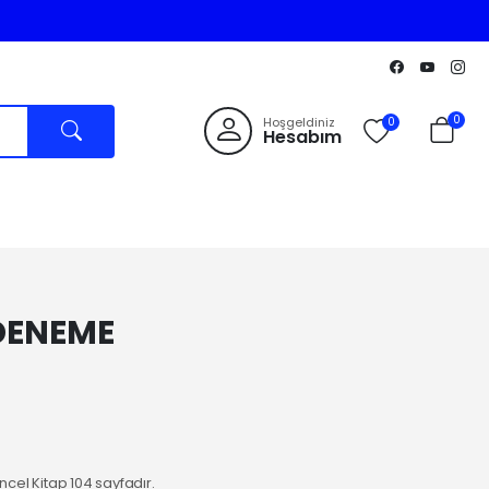
0
Hoşgeldiniz
0
Hesabım
 DENEME
cel Kitap 104 sayfadır.