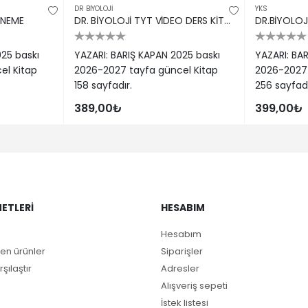
DR BIYOLOJI
YKS
ENEME
DR. BİYOLOJİ TYT VİDEO DERS KİTABI
DR.BİYOLOJ
025 baskı
YAZARI: BARIŞ KAPAN 2025 baskı
YAZARI: BA
el Kitap
2026-2027 tayfa güncel Kitap
2026-2027 
158 sayfadır.
256 sayfadı
389,00₺
399,00₺
ETLERI
HESABIM
Hesabım
en ürünler
Siparişler
rşılaştır
Adresler
Alışveriş sepeti
İstek listesi