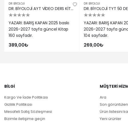
DR BIYOLOJI
DR BIYOLOJI
DR. BİYOLOJİ AYT VİDEO DERS KİTABI
DR. BİYOLOJİ TYT 50 D
YAZARI: BARIŞ KAPAN 2025 baskı
YAZARI: BARIŞ KAPAN 2
2026-2027 tayfa güncel Kitap
2026-2027 tayfa günc
160 sayfadır.
104 sayfadır.
389,00₺
269,00₺
BILGI
MÜŞTERI HIZM
Kargo Ve İade Politikası
Ara
Gizlilik Politikası
Son görüntülen
Mesafeli Satış Sözleşmesi
Ürün listesini ka
Bizimle iletişime geçin
Yeni ürünler