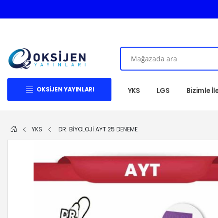
OKSIJEN YAYINLARI
YKS
LGS
Bizimle İ
YKS
DR. BİYOLOJİ AYT 25 DENEME